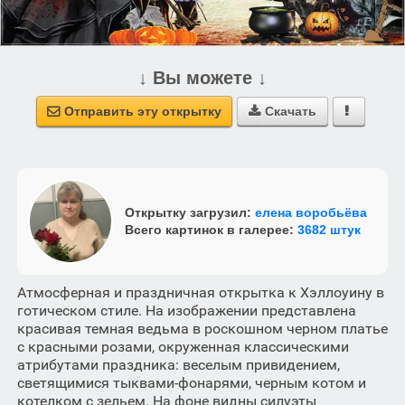
↓ Вы можете ↓
Отправить эту открытку
Скачать



Открытку загрузил:
елена воробьёва
Всего картинок в галерее:
3682 штук
Атмосферная и праздничная открытка к Хэллоуину в
готическом стиле. На изображении представлена
красивая темная ведьма в роскошном черном платье
с красными розами, окруженная классическими
атрибутами праздника: веселым привидением,
светящимися тыквами-фонарями, черным котом и
котелком с зельем. На фоне видны силуэты