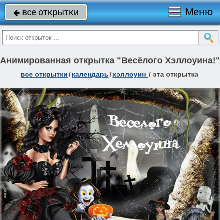
Меню
все открытки

Анимированная открытка "Весёлого Хэллоуина!"
все открытки
/
календарь
/
хэллоуин
/
эта открытка