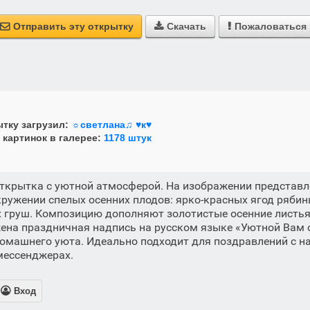
Отправить эту открытку
Скачать
Пожаловаться



тку загрузил:
☼светлана♫ ♥к♥
 картинок в галерее:
1178 штук
ткрытка с уютной атмосферой. На изображении представл
кружении спелых осенних плодов: ярко-красных ягод рябин
 груш. Композицию дополняют золотистые осенние листья
ена праздничная надпись на русском языке «Уютной Вам 
домашнего уюта. Идеально подходит для поздравлений с н
мессенджерах.

Вход