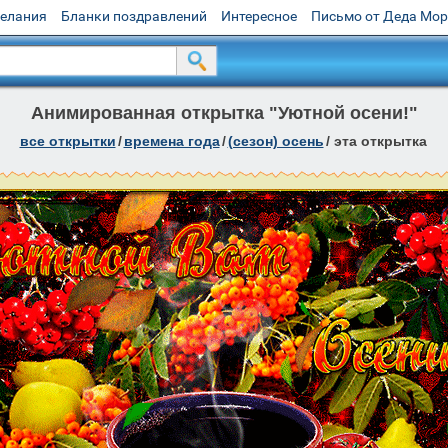
желания
Бланки поздравлений
Интересное
Письмо от Деда Мо
Анимированная открытка "Уютной осени!"
все открытки
/
времена года
/
(сезон) осень
/
эта открытка