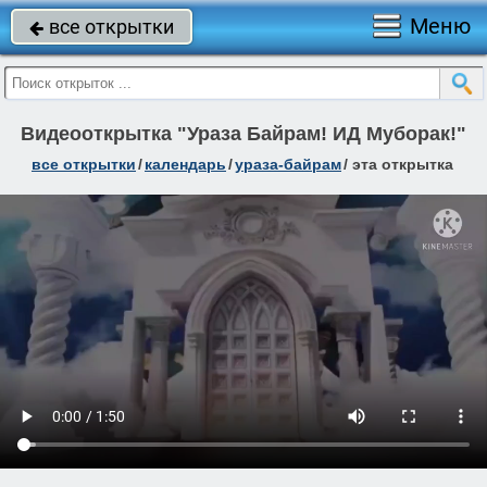
Меню
все открытки

Видеооткрытка "Ураза Байрам! ИД Муборак!"
все открытки
/
календарь
/
ураза-байрам
/
эта открытка