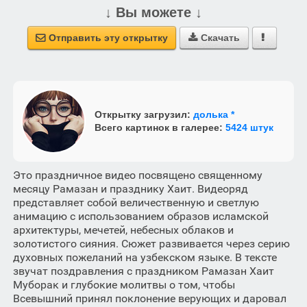
↓ Вы можете ↓
Отправить эту открытку
Скачать



Открытку загрузил:
долька *
Всего картинок в галерее:
5424 штук
Это праздничное видео посвящено священному
месяцу Рамазан и празднику Хаит. Видеоряд
представляет собой величественную и светлую
анимацию с использованием образов исламской
архитектуры, мечетей, небесных облаков и
золотистого сияния. Сюжет развивается через серию
духовных пожеланий на узбекском языке. В тексте
звучат поздравления с праздником Рамазан Хаит
Муборак и глубокие молитвы о том, чтобы
Всевышний принял поклонение верующих и даровал