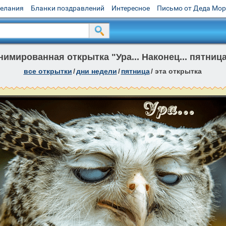
желания
Бланки поздравлений
Интересное
Письмо от Деда Мо
нимированная открытка "Ура... Наконец... пятница
все открытки
/
дни недели
/
пятница
/
эта открытка