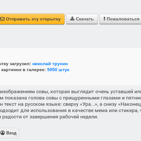
Отправить эту открытку
Скачать
Пожаловаться



тку загрузил:
николай трухин
 картинок в галерее:
5050 штук
изображением совы, которая выглядит очень уставшей ил
м показана голова совы с прищуренными глазами и пятни
текст на русском языке: сверху «Ура...», а снизу «Наконец..
одходит для использования в качестве мема или стикера,
и радости от завершения рабочей недели.

Вход