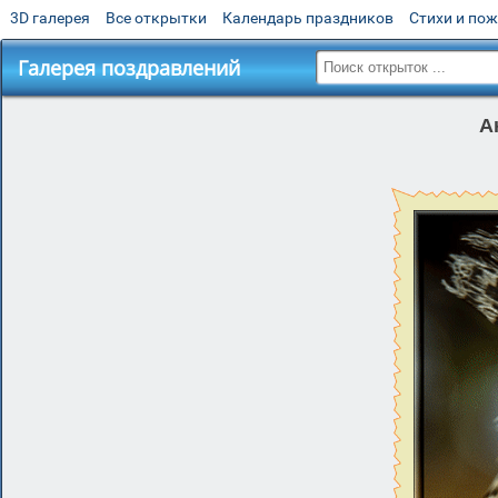
3D галерея
Все открытки
Календарь праздников
Стихи и по
Галерея поздравлений
А