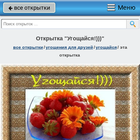
Меню
все открытки

Открытка "Угощайся!)))"
все открытки
/
угощения для друзей
/
угощайся
/
эта
открытка