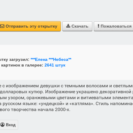
Отправить эту открытку
Скачать
Пожаловаться



тку загрузил:
***Елена ***Небеса**
 картинок в галерее:
2641 штук
е с изображением девушки с темными волосами и светлым
 долларовых купюр. Изображение украшено декоративной 
ым узором, оранжевыми цветами и витиеватыми элемента
на русском языке: «ундецкой» и «катляма». Стиль напомина
вого творчества начала 2000-х.

Вход