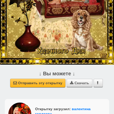
↓ Вы можете ↓
Отправить эту открытку
Скачать



Открытку загрузил:
валентина
гордеева