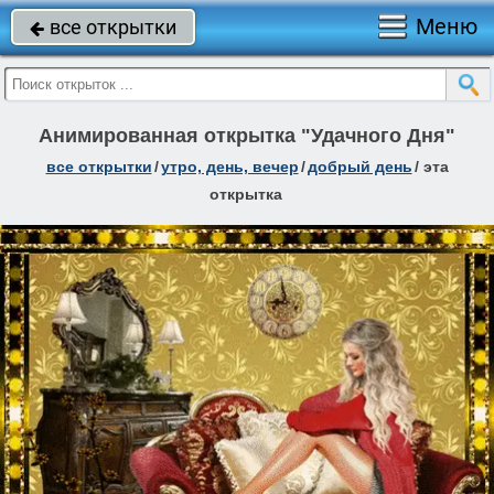
Меню
все открытки

Анимированная открытка "Удачного Дня"
все открытки
/
утро, день, вечер
/
добрый день
/
эта
открытка