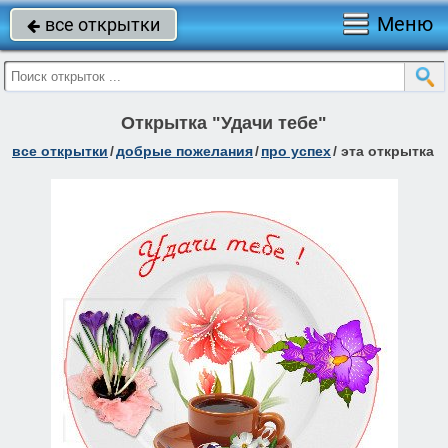
Меню
все открытки

Открытка "Удачи тебе"
все открытки
/
добрые пожелания
/
про успех
/
эта открытка