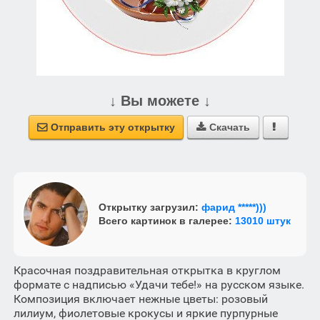
↓ Вы можете ↓
Отправить эту открытку
Скачать



Открытку загрузил:
фарид *****)))
Всего картинок в галерее:
13010 штук
Красочная поздравительная открытка в круглом
формате с надписью «Удачи тебе!» на русском языке.
Композиция включает нежные цветы: розовый
лилиум, фиолетовые крокусы и яркие пурпурные