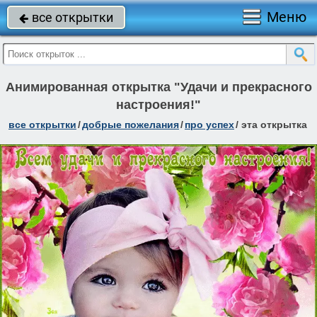
Меню
все открытки

Анимированная открытка "Удачи и прекрасного
настроения!"
все открытки
/
добрые пожелания
/
про успех
/
эта открытка