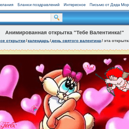
желания
Бланки поздравлений
Интересное
Письмо от Деда Мо
Анимированная открытка "Тебе Валентинка!"
се открытки
/
календарь
/
день святого валентина
/
эта открытк