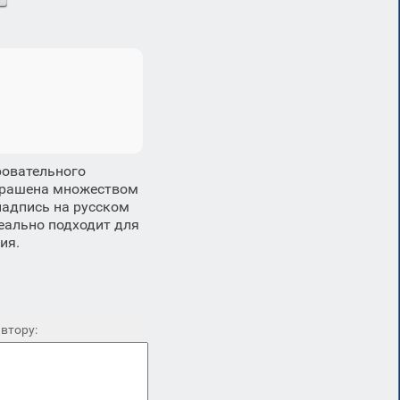
ровательного
украшена множеством
надпись на русском
еально подходит для
ия.
втору: