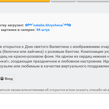
тку загрузил:
✿༻natalia khrycheva༺✿
 картинок в галерее:
94 штук
я открытка к Дню святого Валентина с изображением оча
а (белочки или зайчика) с розовым бантом. Композиция 
дец на красно-розовом фоне. На одном из сердец нежная 
нка!», создающая праздничное и любовное настроение. Ид
рузьям или любимым в качестве виртуального поздравлен

Вход
иться своим впечатлением об открытке и/или сказать спасибо её а