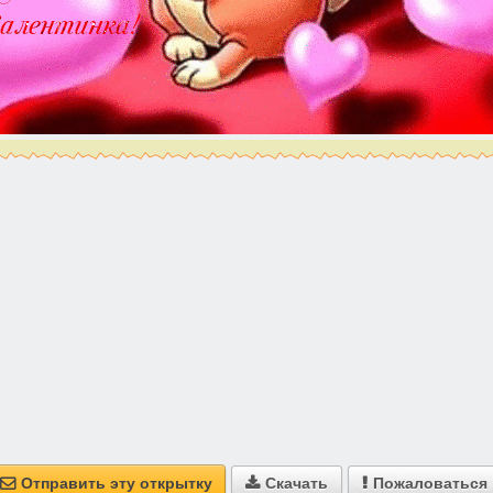
Отправить эту открытку
Скачать
Пожаловаться


