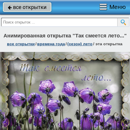
Меню
все открытки

Анимированная открытка "Так смеется лето..."
все открытки
/
времена года
/
(сезон) лето
/
эта открытка