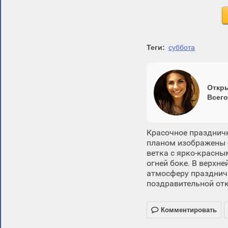
Теги:
суббота
Откры
Всего
Красочное празднич
планом изображены б
ветка с ярко-красн
огней боке. В верхн
атмосферу праздничн
поздравительной отк

Комментировать