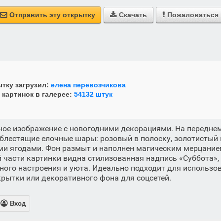
Отправить эту открытку
Скачать
Пожаловаться



тку загрузил:
елена перевозчикова
 картинок в галерее:
54132 штук
ное изображение с новогодними декорациями. На передне
лестящие елочные шары: розовый в полоску, золотистый и
ыми ягодами. Фон размыт и наполнен магическим мерцани
ей части картинки видна стилизованная надпись «Суббота»
ого настроения и уюта. Идеально подходит для использов
рытки или декоративного фона для соцсетей.

Вход