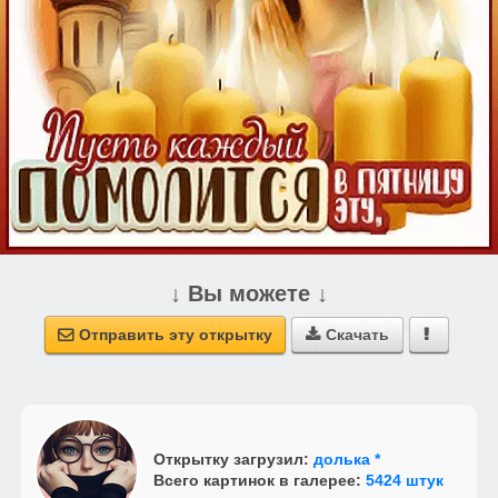
↓ Вы можете ↓
Отправить эту открытку
Скачать



Открытку загрузил:
долька *
Всего картинок в галерее:
5424 штук