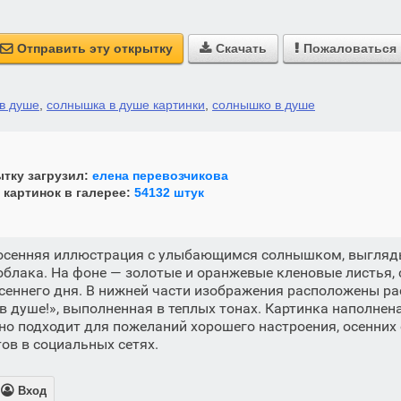
Отправить эту открытку
Скачать
Пожаловаться



в душе
,
солнышка в душе картинки
,
солнышко в душе
тку загрузил:
елена перевозчикова
 картинок в галерее:
54132 штук
 осенняя иллюстрация с улыбающимся солнышком, выгля
облака. На фоне — золотые и оранжевые кленовые листья
сеннего дня. В нижней части изображения расположены р
 душе!», выполненная в теплых тонах. Картинка наполнен
о подходит для пожеланий хорошего настроения, осенних
ов в социальных сетях.

Вход