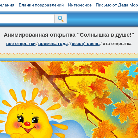
желания
Бланки поздравлений
Интересное
Письмо от Деда Мо
Анимированная открытка "Солнышка в душе!"
все открытки
/
времена года
/
(сезон) осень
/
эта открытка