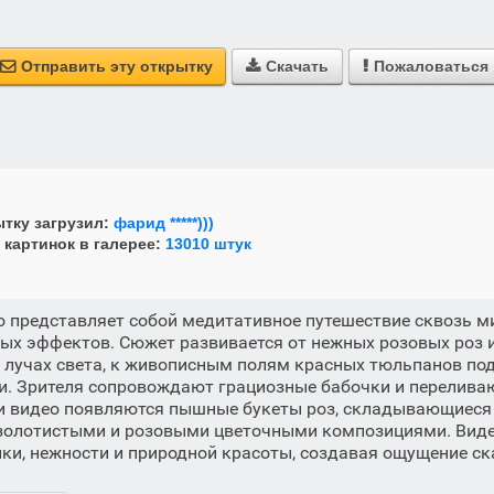
Отправить эту открытку
Скачать
Пожаловаться



тку загрузил:
фарид *****)))
 картинок в галерее:
13010 штук
о представляет собой медитативное путешествие сквозь ми
ых эффектов. Сюжет развивается от нежных розовых роз 
 лучах света, к живописным полям красных тюльпанов под
. Зрителя сопровождают грациозные бабочки и перелива
ии видео появляются пышные букеты роз, складывающиеся 
золотистыми и розовыми цветочными композициями. Виде
и, нежности и природной красоты, создавая ощущение ск