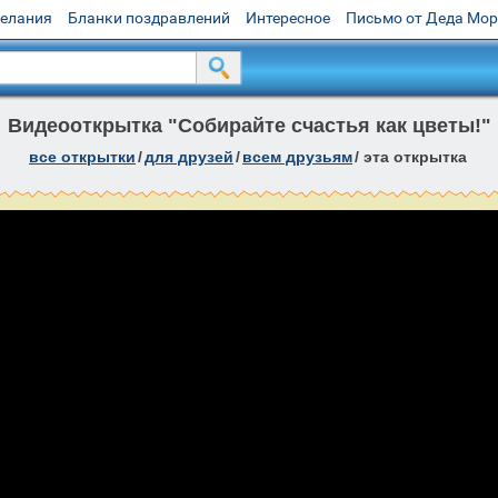
желания
Бланки поздравлений
Интересное
Письмо от Деда Мо
Видеооткрытка "Собирайте счастья как цветы!"
все открытки
/
для друзей
/
всем друзьям
/
эта открытка