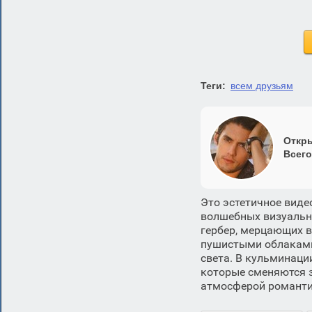
Теги:
всем друзьям
Откры
Всего
Это эстетичное виде
волшебных визуальн
гербер, мерцающих в
пушистыми облаками
света. В кульминац
которые сменяются 
атмосферой романтик