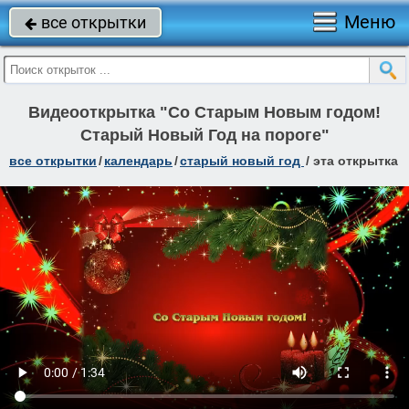
Меню
все открытки

Видеооткрытка "Со Старым Новым годом!
Старый Новый Год на пороге"
все открытки
/
календарь
/
старый новый год
/
эта открытка