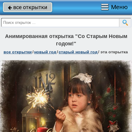
Меню
все открытки

Анимированная открытка "Со Старым Новым
годом!"
все открытки
/
новый год
/
старый новый год
/
эта открытка