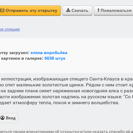
Отправить эту открытку
Скачать
Пожаловаться



аки спящие
тку загрузил:
елена воробьёва
 картинок в галерее:
6638 штук
 иллюстрация, изображающая спящего Санта-Клауса в крас
но спят маленькие золотистые щенки. Рядом с ним стоит
 на заднем плане сияет наряженная новогодняя елка с р
части изображения золотая надпись на русском языке: "С
редает атмосферу тепла, покоя и зимнего волшебства.

Вход
иться своим впечатлением об открытке и/или сказать спасибо её а