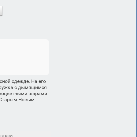
ной одежде. На его
 кружка с дымящимся
азноцветными шарами
о Старым Новым
втору: