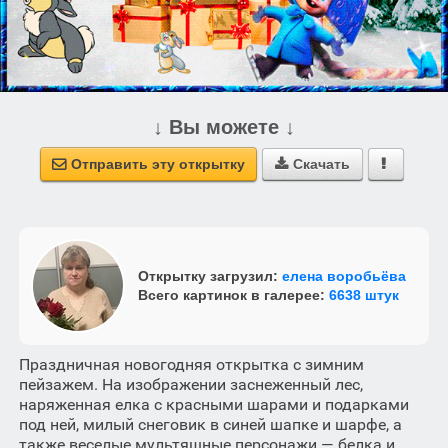
↓ Вы можете ↓
Отправить эту открытку
Скачать



Открытку загрузил:
елена воробьёва
Всего картинок в галерее:
6638 штук
Праздничная новогодняя открытка с зимним
пейзажем. На изображении заснеженный лес,
наряженная елка с красными шарами и подарками
под ней, милый снеговик в синей шапке и шарфе, а
также веселые мультяшные персонажи — белка и