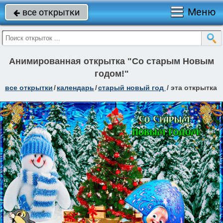
Меню
все открытки

Анимированная открытка "Со старым Новым
годом!"
все открытки
/
календарь
/
старый новый год
/
эта открытка