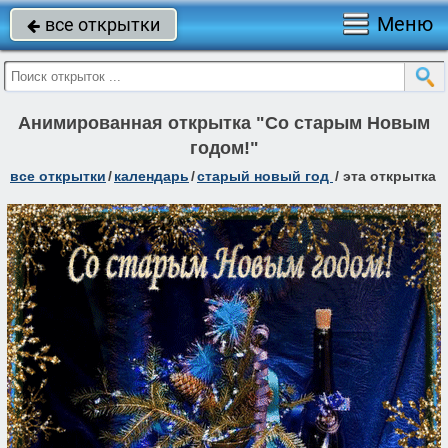
Меню
все открытки

Анимированная открытка "Со старым Новым
годом!"
все открытки
/
календарь
/
старый новый год
/
эта открытка