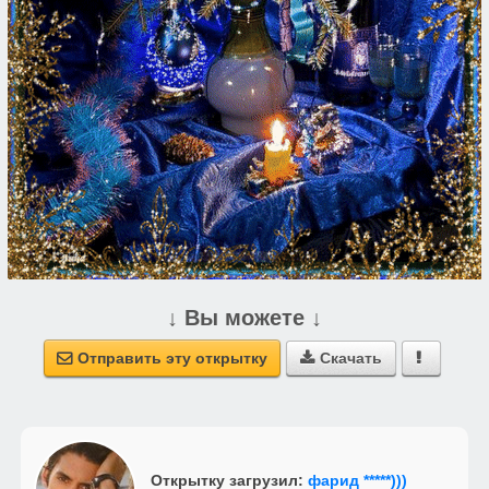
↓ Вы можете ↓
Отправить эту открытку
Скачать



Открытку загрузил:
фарид *****)))