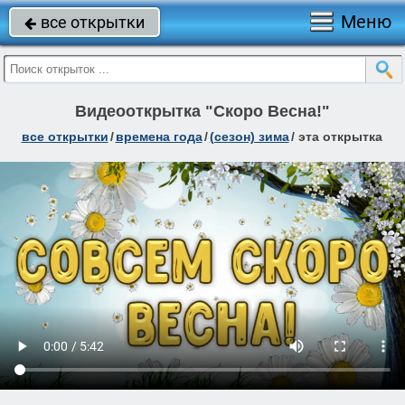
Меню
все открытки

Видеооткрытка "Скоро Весна!"
все открытки
/
времена года
/
(сезон) зима
/
эта открытка