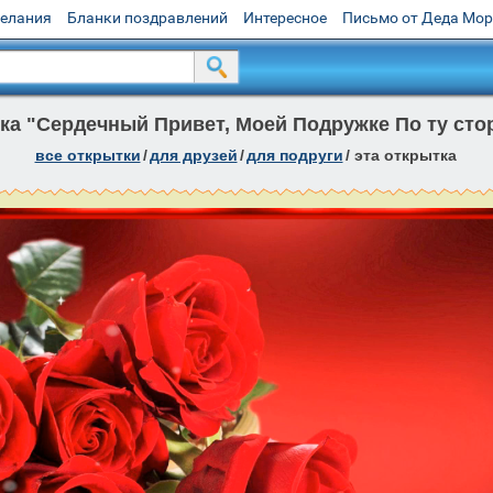
желания
Бланки поздравлений
Интересное
Письмо от Деда Мо
а "Сердечный Привет, Моей Подружке По ту сто
все открытки
/
для друзей
/
для подруги
/
эта открытка