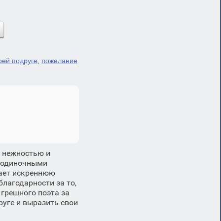
оей подруге
,
пожелание
е нежностью и
и одиночными
жает искреннюю
благодарности за то,
 грешного поэта за
руге и выразить свои