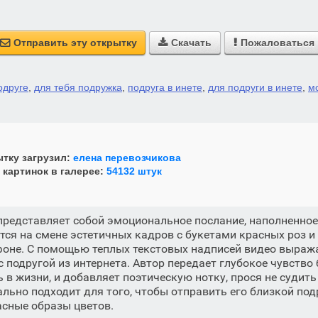
Отправить эту открытку
Скачать
Пожаловаться



одруге
,
для тебя подружка
,
подруга в инете
,
для подруги в инете
,
м
тку загрузил:
елена перевозчикова
 картинок в галерее:
54132 штук
представляет собой эмоциональное послание, наполненно
тся на смене эстетичных кадров с букетами красных роз 
фоне. С помощью теплых текстовых надписей видео выра
 подругой из интернета. Автор передает глубокое чувство 
ь в жизни, и добавляет поэтическую нотку, прося не судить
ально подходит для того, чтобы отправить его близкой под
асные образы цветов.