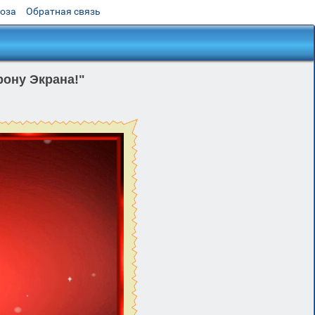
роза
Обратная связь
рону Экрана!"