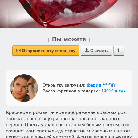
↓ Вы можете ↓
Отправить эту открытку
Скачать



Открытку загрузил:
фарид *****)))
Всего картинок в галерее:
13010 штук
Красивое и романтичное изображение красных роз,
запечатленных внутри прозрачного стеклянного
сердца. Цветы украшены нежным белым снегом, что
создает контраст между страстным красным цветом
лепестков и зимней чистотой. Фон выполнен в мягких