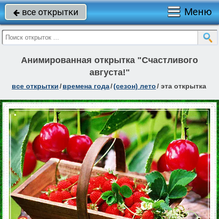
Меню
все открытки

Анимированная открытка "Счастливого
августа!"
все открытки
/
времена года
/
(сезон) лето
/
эта открытка