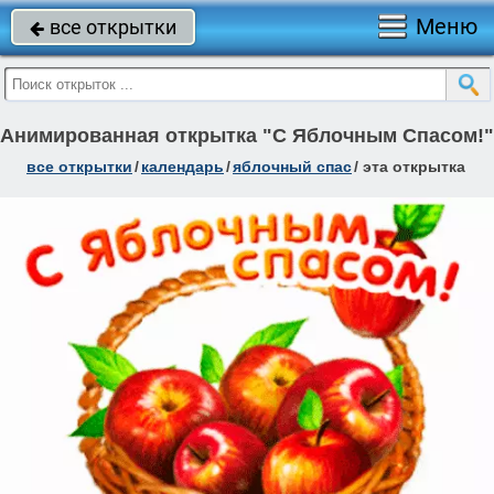
Меню
все открытки

Анимированная открытка "С Яблочным Спасом!"
все открытки
/
календарь
/
яблочный спас
/
эта открытка