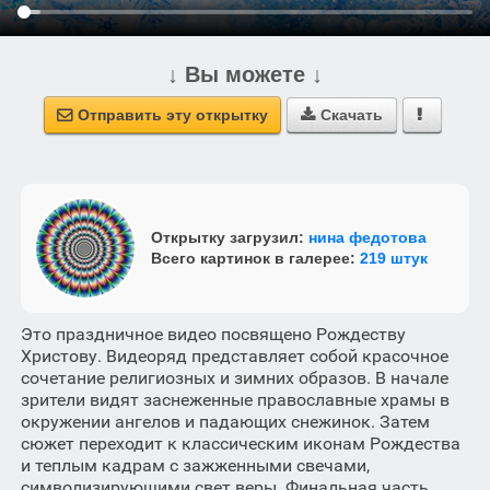
↓ Вы можете ↓
Отправить эту открытку
Скачать



Открытку загрузил:
нина федотова
Всего картинок в галерее:
219 штук
Это праздничное видео посвящено Рождеству
Христову. Видеоряд представляет собой красочное
сочетание религиозных и зимних образов. В начале
зрители видят заснеженные православные храмы в
окружении ангелов и падающих снежинок. Затем
сюжет переходит к классическим иконам Рождества
и теплым кадрам с зажженными свечами,
символизирующими свет веры. Финальная часть