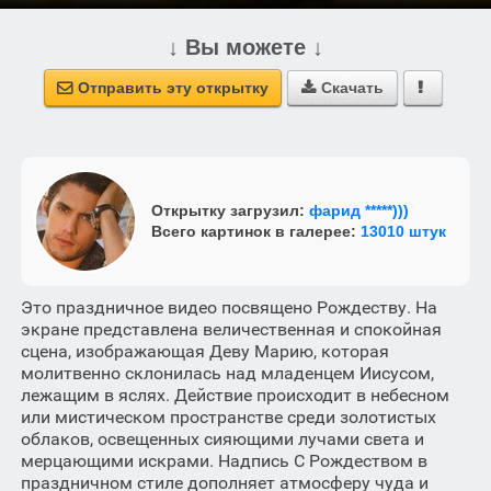
↓ Вы можете ↓
Отправить эту открытку
Скачать



Открытку загрузил:
фарид *****)))
Всего картинок в галерее:
13010 штук
Это праздничное видео посвящено Рождеству. На
экране представлена величественная и спокойная
сцена, изображающая Деву Марию, которая
молитвенно склонилась над младенцем Иисусом,
лежащим в яслях. Действие происходит в небесном
или мистическом пространстве среди золотистых
облаков, освещенных сияющими лучами света и
мерцающими искрами. Надпись С Рождеством в
праздничном стиле дополняет атмосферу чуда и