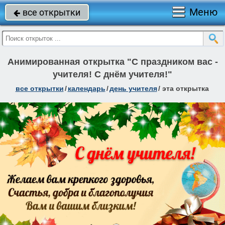
Меню
все открытки

Анимированная открытка "С праздником вас -
учителя! С днём учителя!"
все открытки
/
календарь
/
день учителя
/
эта открытка