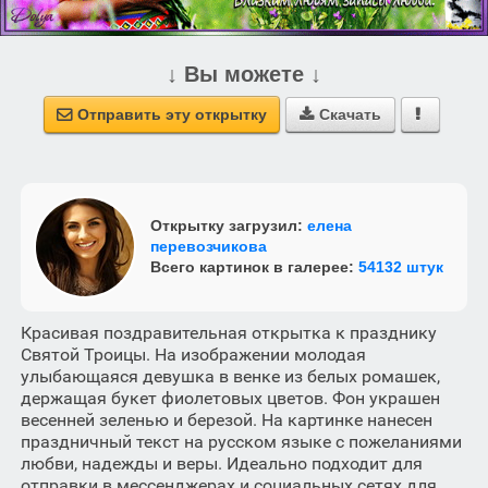
↓ Вы можете ↓
Отправить эту открытку
Скачать



Открытку загрузил:
елена
перевозчикова
Всего картинок в галерее:
54132 штук
Красивая поздравительная открытка к празднику
Святой Троицы. На изображении молодая
улыбающаяся девушка в венке из белых ромашек,
держащая букет фиолетовых цветов. Фон украшен
весенней зеленью и березой. На картинке нанесен
праздничный текст на русском языке с пожеланиями
любви, надежды и веры. Идеально подходит для
отправки в мессенджерах и социальных сетях для