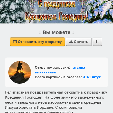
↓ Вы можете ↓
Отправить эту открытку
Скачать



Открытку загрузил:
татьяна
виникайнен
Всего картинок в галерее:
3161 штук
Религиозная поздравительная открытка к празднику
Крещения Господня. На фоне зимнего заснеженного
леса и звездного неба изображена сцена крещения
Иисуса Христа в Иордане. С композиции
возвышаются ангел и белые голуби,