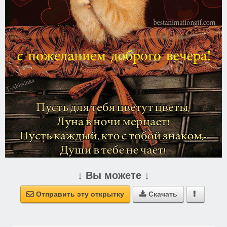
↓ Вы можете ↓
Отправить эту открытку
Скачать


