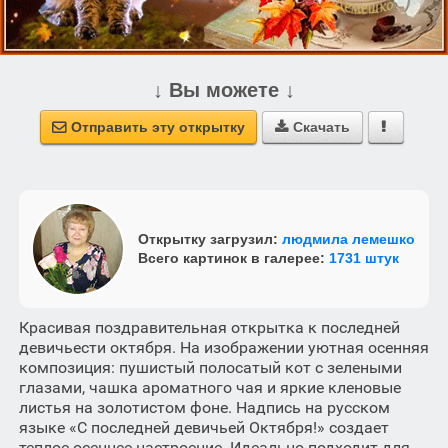
↓ Вы можете ↓
Отправить эту открытку
Скачать



Открытку загрузил:
людмила лемешко
Всего картинок в галерее:
1731 штук
Красивая поздравительная открытка к последней
девичьести октября. На изображении уютная осенняя
композиция: пушистый полосатый кот с зелеными
глазами, чашка ароматного чая и яркие кленовые
листья на золотистом фоне. Надпись на русском
языке «С последней девичьей Октября!» создает
теплое осеннее настроение. Идеально подходит для