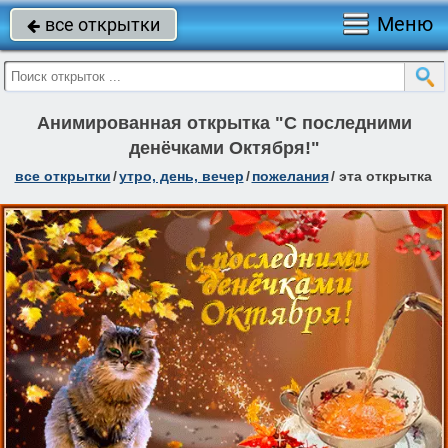
Меню
все открытки

Анимированная открытка "С последними
денёчками Октября!"
все открытки
/
утро, день, вечер
/
пожелания
/
эта открытка