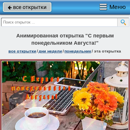
Меню
все открытки

Анимированная открытка "С первым
понедельником Августа!"
все открытки
/
дни недели
/
понедельник
/
эта открытка