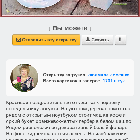
↓ Вы можете ↓
Отправить эту открытку
Скачать



Открытку загрузил:
людмила лемешко
Всего картинок в галерее:
1731 штук
Красивая поздравительная открытка к первому
понедельнику августа. На уютном деревянном столе
рядом с открытым ноутбуком стоит чашка кофе и
яркий букет оранжево-желтых гербер в белом кашпо.
Рядом расположился декоративный белый фонарь.
На фоне виднеется летняя зелень. На изображении
нанесена золотистая надпись на русском языке: «С