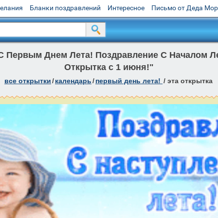
желания
Бланки поздравлений
Интересное
Письмо от Деда Мо
С Первым Днем Лета! Поздравление С Началом Л
Открытка с 1 июня!"
все открытки
/
календарь
/
первый день лета!
/
эта открытка