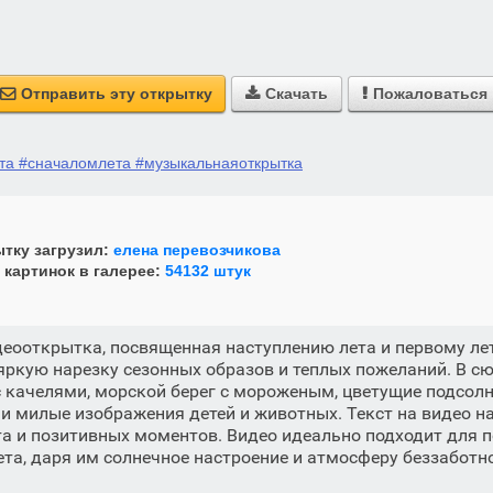
Отправить эту открытку
Скачать
Пожаловаться



а #сначаломлета #музыкальнаяоткрытка
тку загрузил:
елена перевозчикова
 картинок в галерее:
54132 штук
еооткрытка, посвященная наступлению лета и первому ле
яркую нарезку сезонных образов и теплых пожеланий. В с
 качелями, морской берег с мороженым, цветущие подсолн
 милые изображения детей и животных. Текст на видео н
та и позитивных моментов. Видео идеально подходит для 
ета, даря им солнечное настроение и атмосферу беззаботн