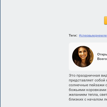
Теги:
#спервымднемлет
Откры
Всего
Это праздничная вид
представляет собой 
солнечные пейзажи с
божьими коровками и
желанием тепла, све
близких с началом л