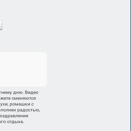
тнему дню. Видео
южете сменяются
ухи, ромашки с
аполнен радостью,
поздравления
ого отдыха.