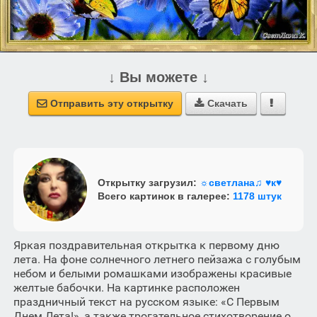
↓ Вы можете ↓
Отправить эту открытку
Скачать



Открытку загрузил:
☼светлана♫ ♥к♥
Всего картинок в галерее:
1178 штук
Яркая поздравительная открытка к первому дню
лета. На фоне солнечного летнего пейзажа с голубым
небом и белыми ромашками изображены красивые
желтые бабочки. На картинке расположен
праздничный текст на русском языке: «С Первым
Днем Лета!», а также трогательное стихотворение о