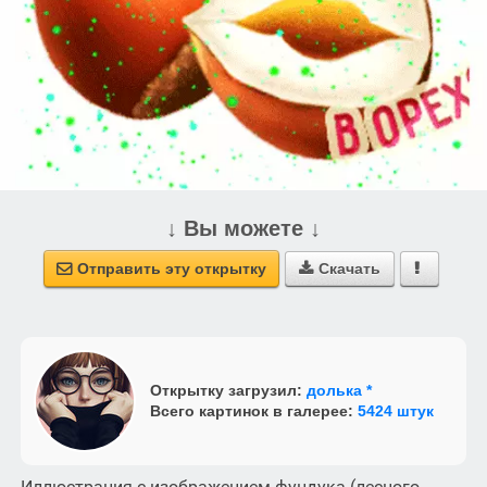
↓ Вы можете ↓
Отправить эту открытку
Скачать



Открытку загрузил:
долька *
Всего картинок в галерее:
5424 штук
Иллюстрация с изображением фундука (лесного