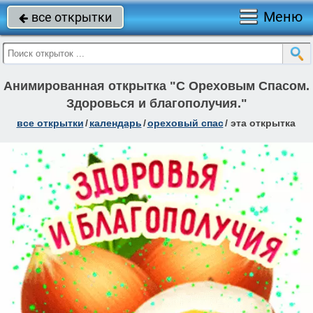
Меню
все открытки

Анимированная открытка "С Ореховым Спасом.
Здоровься и благополучия."
все открытки
/
календарь
/
ореховый спас
/
эта открытка