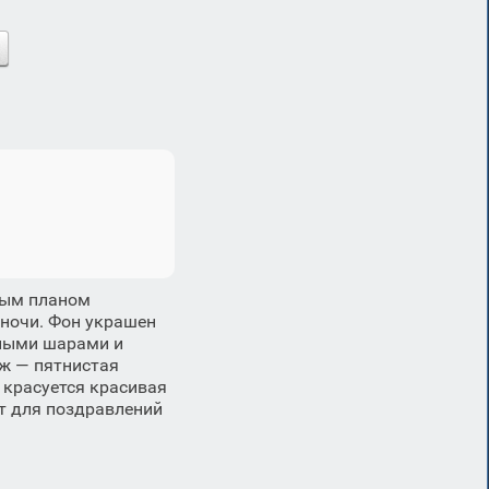
ным планом
ночи. Фон украшен
ными шарами и
ж — пятнистая
 красуется красивая
т для поздравлений