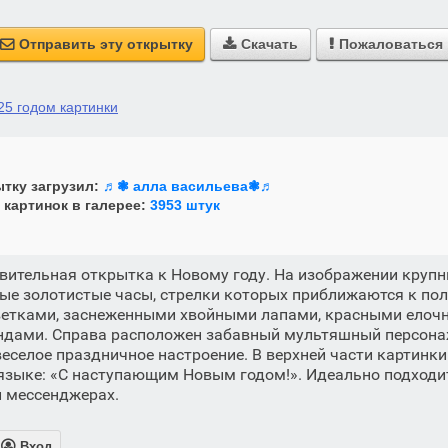
Отправить эту открытку
Скачать
Пожаловаться



25 годом картинки
тку загрузил:
♬❃ алла васильева❃♬
 картинок в галерее:
3953 штук
вительная открытка к Новому году. На изображении круп
ые золотистые часы, стрелки которых приближаются к пол
етками, заснеженными хвойными лапами, красными елоч
дами. Справа расположен забавный мультяшный персона
еселое праздничное настроение. В верхней части картинки
языке: «С наступающим Новым годом!». Идеально подходи
и мессенджерах.

Вход