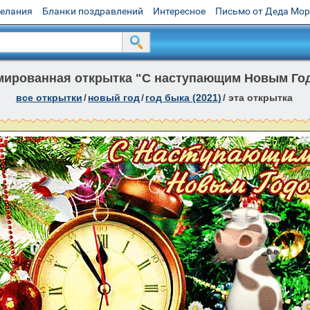
желания
Бланки поздравлений
Интересное
Письмо от Деда Мо
ированная открытка "С наступающим Новым Го
все открытки
/
новый год
/
год быка (2021)
/
эта открытка