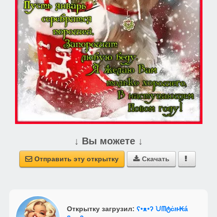
↓ Вы можете ↓
Отправить эту открытку
Скачать



Открытку загрузил:
ʕ•ᴥ•ʔ ᙀᗰტċዙ₭á