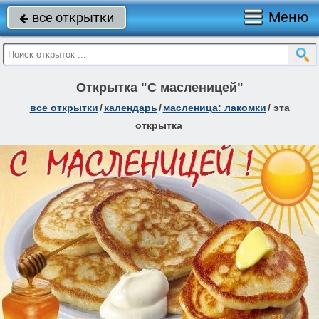
Меню
все открытки

Открытка "С масленицей"
все открытки
/
календарь
/
масленица: лакомки
/
эта
открытка