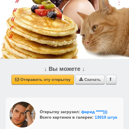
↓ Вы можете ↓
Отправить эту открытку
Скачать



Открытку загрузил:
фарид *****)))
Всего картинок в галерее:
13010 штук