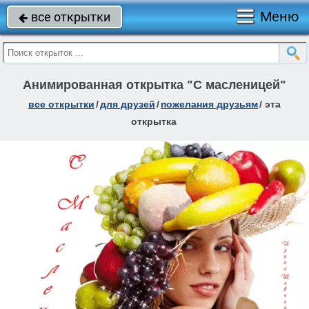
Меню
все открытки

Анимированная открытка "С масленицей"
все открытки
/
для друзей
/
пожелания друзьям
/
эта
открытка