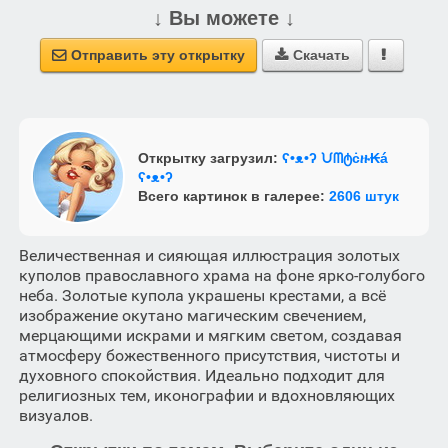
↓ Вы можете ↓
Отправить эту открытку
Скачать



Открытку загрузил:
ʕ•ᴥ•ʔ ᙀᗰტċዙ₭á
ʕ•ᴥ•ʔ
Всего картинок в галерее:
2606 штук
Величественная и сияющая иллюстрация золотых
куполов православного храма на фоне ярко-голубого
неба. Золотые купола украшены крестами, а всё
изображение окутано магическим свечением,
мерцающими искрами и мягким светом, создавая
атмосферу божественного присутствия, чистоты и
духовного спокойствия. Идеально подходит для
религиозных тем, иконографии и вдохновляющих
визуалов.