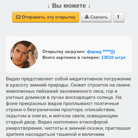
↓ Вы можете ↓
Отправить эту открытку
Скачать



Открытку загрузил:
фарид *****)))
Всего картинок в галерее:
13010 штук
Видео представляет собой медитативное погружение
в красоту зимней природы. Сюжет строится на смене
живописных пейзажей заснеженного леса, гор и
уютных домиков в лучах восходящего солнца. На
фоне прекрасных видов проплывают поэтичные
строки о безграничном просторе, спокойствии,
скрытом в снегах, и мягком свете, освещающем
старый двор. Видео наполнено атмосферой
умиротворения, чистоты и зимней сказки, приглашая
зрителя насладиться тишиной и величием