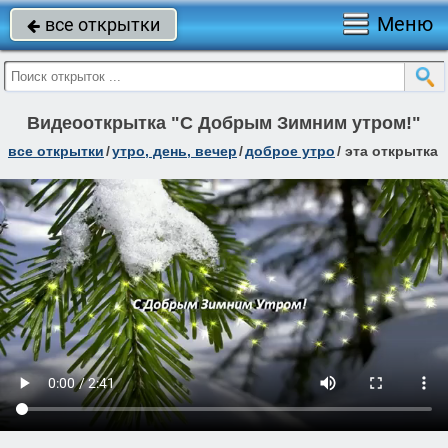
Меню
все открытки

Видеооткрытка "С Добрым Зимним утром!"
все открытки
/
утро, день, вечер
/
доброе утро
/
эта открытка