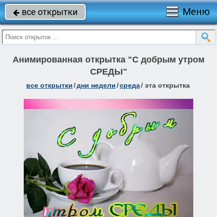
Меню
все открытки

Анимированная открытка "С добрым утром
СРЕДЫ"
все открытки
/
дни недели
/
среда
/
эта открытка