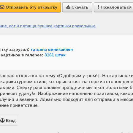
Отправить эту открытку
Скачать
Пожаловаться



ание
,
вот и пятница пришла картинки прикольные
тку загрузил:
татьяна виникайнен
 картинок в галерее:
3161 штук
льная открытка на тему «С добрым утром!». На картинке
арикатурном стиле, которые стоят на горе из стопок ден
лаками. Сверху расположен праздничный текст золотыми
принесет удачу!». Изображение наполнено позитивом, юмо
лучия и везения. Идеально подходит для отправки в месс
ннее приветствие.

Вход