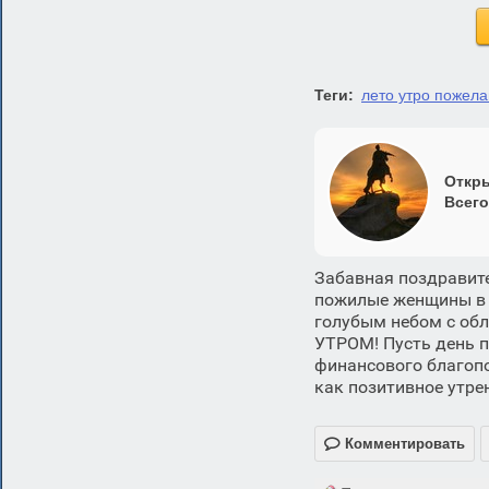
Теги:
лето утро пожел
Откры
Всего
Забавная поздравите
пожилые женщины в к
голубым небом с об
УТРОМ! Пусть день 
финансового благопо
как позитивное утре

Комментировать