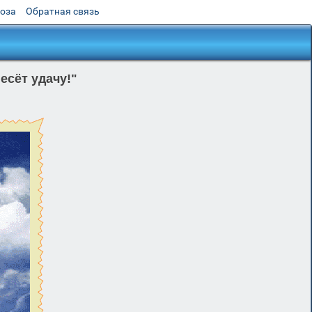
роза
Обратная связь
есёт удачу!"