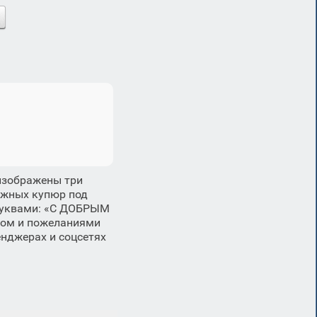
 изображены три
ежных купюр под
 буквами: «С ДОБРЫМ
ром и пожеланиями
енджерах и соцсетях