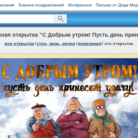
желания
Бланки поздравлений
Интересное
Письмо от Деда Мо
ая открытка "С Добрым утром! Пусть день прин
все открытки
/
утро, день, вечер
/
пожелания
/
эта открытка