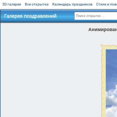
3D галерея
Все открытки
Календарь праздников
Стихи и по
Галерея поздравлений
Анимированн