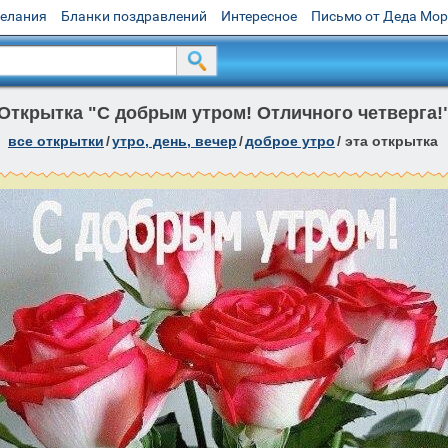
желания
Бланки поздравлений
Интересное
Письмо от Деда Мо
Открытка "С добрым утром! Отличного четверга!
все открытки
/
утро, день, вечер
/
доброе утро
/
эта открытка