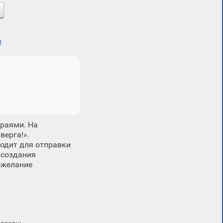
и
краями. На
верга!».
одит для отправки
 создания
пожелание