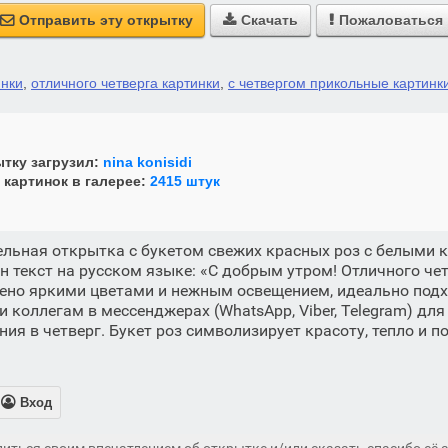
Отправить эту открытку
Скачать
Пожаловаться



инки
,
отличного четверга картинки
,
с четвергом прикольные картинк
тку загрузил:
nina konisidi
 картинок в галерее:
2415 штук
льная открытка с букетом свежих красных роз с белыми 
 текст на русском языке: «С добрым утром! Отличного чет
ено яркими цветами и нежным освещением, идеально подх
 коллегам в мессенджерах (WhatsApp, Viber, Telegram) для
ния в четверг. Букет роз символизирует красоту, тепло и 

Вход