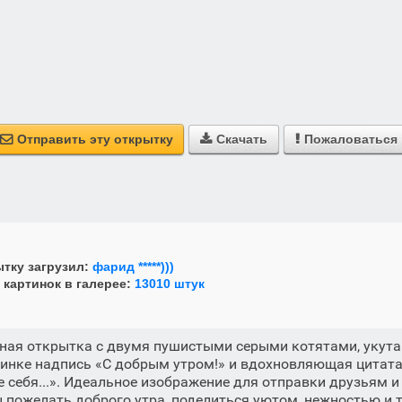
Отправить эту открытку
Скачать
Пожаловаться



тку загрузил:
фарид *****)))
 картинок в галерее:
13010 штук
ная открытка с двумя пушистыми серыми котятами, укут
тинке надпись «С добрым утром!» и вдохновляющая цитата
е себя...». Идеальное изображение для отправки друзьям и
 пожелать доброго утра, поделиться уютом, нежностью и 