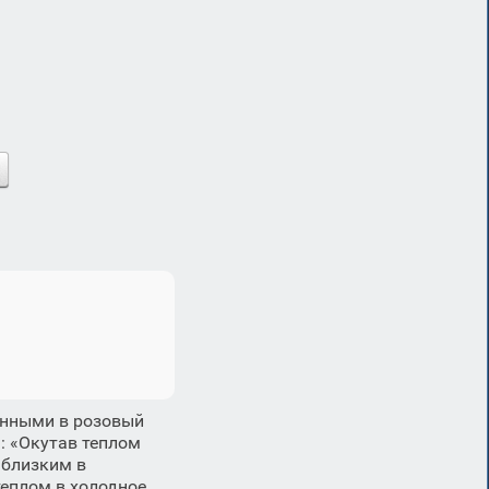
анными в розовый
: «Окутав теплом
 близким в
теплом в холодное