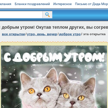
желания
Бланки поздравлений
Интересное
Письмо от Деда Мо
 добрым утром! Окутав теплом других, вы согрева
все открытки
/
утро, день, вечер
/
доброе утро
/
эта открытка