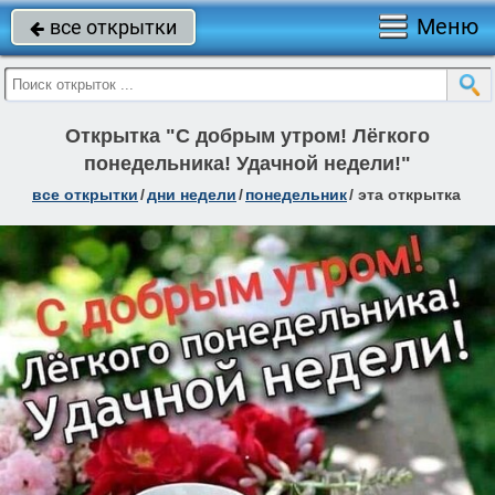
Меню
все открытки

Открытка "С добрым утром! Лёгкого
понедельника! Удачной недели!"
все открытки
/
дни недели
/
понедельник
/
эта открытка