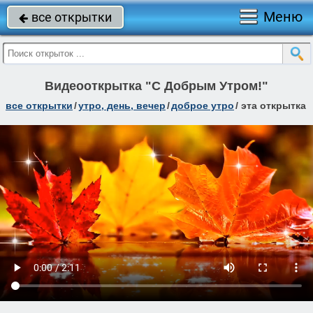
Меню
все открытки

Видеооткрытка "С Добрым Утром!"
все открытки
/
утро, день, вечер
/
доброе утро
/
эта открытка