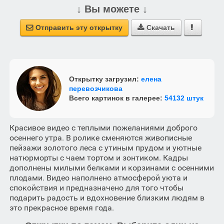
↓ Вы можете ↓
Отправить эту открытку
Скачать



Открытку загрузил:
елена
перевозчикова
Всего картинок в галерее:
54132 штук
Красивое видео с теплыми пожеланиями доброго
осеннего утра. В ролике сменяются живописные
пейзажи золотого леса с утиным прудом и уютные
натюрморты с чаем тортом и зонтиком. Кадры
дополнены милыми белками и корзинами с осенними
плодами. Видео наполнено атмосферой уюта и
спокойствия и предназначено для того чтобы
подарить радость и вдохновение близким людям в
это прекрасное время года.