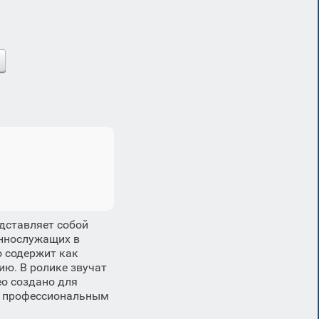
дставляет собой
ннослужащих в
о содержит как
ию. В ролике звучат
ео создано для
х профессиональным