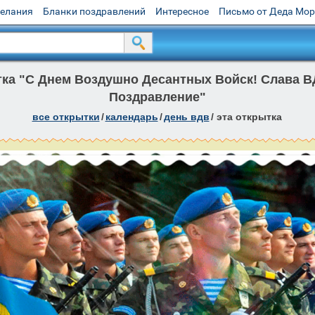
желания
Бланки поздравлений
Интересное
Письмо от Деда Мо
ка "С Днем Воздушно Десантных Войск! Слава В
Поздравление"
все открытки
/
календарь
/
день вдв
/
эта открытка