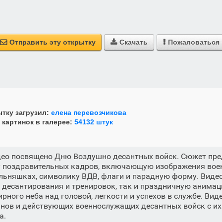
Отправить эту открытку
Скачать
Пожаловаться



тку загрузил:
елена перевозчикова
 картинок в галерее:
54132 штук
део посвящено Дню Воздушно десантных войск. Сюжет пре
 поздравительных кадров, включающую изображения вое
ельняшках, символику ВДВ, флаги и парадную форму. Виде
десантирования и тренировок, так и праздничную анимац
рного неба над головой, легкости и успехов в службе. Вид
анов и действующих военнослужащих десантных войск с и
а.