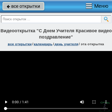
Меню
все открытки

Видеооткрытка "С Днем Учителя Красивое видео
поздравление"
все открытки
/
календарь
/
день учителя
/
эта открытка